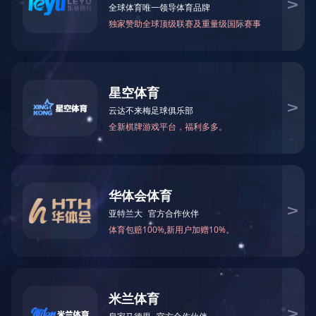
除砂设备
刮吸泥机
高效沉淀池系统
滤布滤池系统
脱水设备
气浮设备
药剂投加系统
输送设备
闸门系列
其他设备
地 址：无锡新区鸿山街道鸿达路112
号