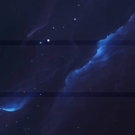
自动厢式压滤机
过滤面积60-1000m2; 工厂现场装配图