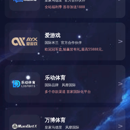
邮 编：214115
销售部电话：0510-88588668
0510-88588556
服务部电话：0510-88588616
18951507227
备品备件： 18961785002
办 公 室： 0510-88588608
邮 箱：
wxgmw@189.cn